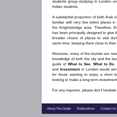
students group studying in London uni
Indian students.
A substantial proportion of both Arab v
familiar with very few select places in
the Knightsbridge area. Therefore, 
has been principally designed to give t
broader choice of places to visit duri
same time, keeping them close to their
Moreover, many of the tourists are new
knowledge of both the city and the lan
guide of
What to See
,
What to Do
,
and
Investment
in London would serv
for those wanting to enjoy a short b
looking to make a long term investment i
For any inquiries, please don’t hesitate
About The Guide
Publications
Contact Us