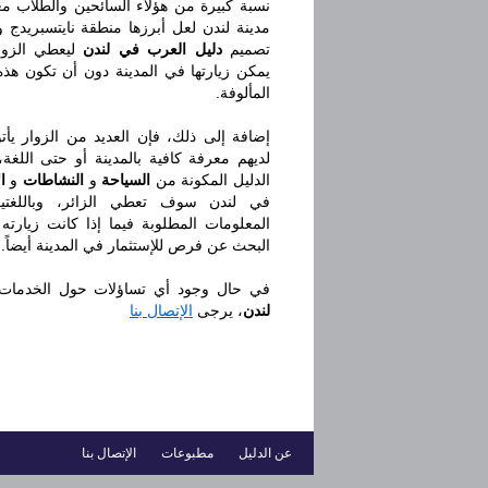
نسبة كبيرة من هؤلاء السائحين والطلاب 
مدينة لندن لعل أبرزها منطقة نايتسبريدج و
تصميم
دليل العرب في لندن
ليعطي الزوار
يمكن زيارتها في المدينة دون أن تكون هذه
المألوفة.
إضافة إلى ذلك، فإن العديد من الزوار يأتو
لديهم معرفة كافية بالمدينة أو حتى اللغة
الدليل المكونة من
السياحة
و
النشاطات
و
ا
في لندن سوف تعطي الزائر، وباللغتين ا
المعلومات المطلوبة فيما إذا كانت زيارت
البحث عن فرص للإستثمار في المدينة أيضاً.
في حال وجود أي تساؤلات حول الخدمات 
لندن
، يرجى
الإتصال بنا
عن الدليل
مطبوعات
الإتصال بنا