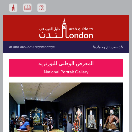
نايتسبريدج وجوارها
In and around Knightsbridge
المعرض الوطني للبورتريه
National Portrait Gallery