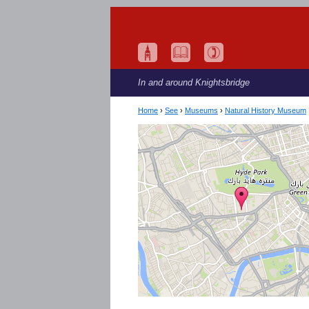
In and around Knightsbridge
Home
›
See
›
Museums
›
Natural History Museum