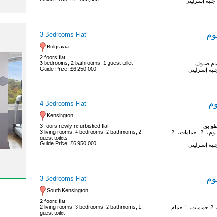
وم
3 Bedrooms Flat
Belgravia
2 floors flat
3 bedrooms, 2 bathrooms, 1 guest toilet
Guide Price: £6,250,000
وم
4 Bedrooms Flat
Kensington
3 floors newly refurbished flat
3 living rooms, 4 bedrooms, 2 bathrooms, 2
3 غرف معيشة، 4 غرف نوم، 2 حمامات، 2
guest toilets
Guide Price: £6,950,000
وم
3 Bedrooms Flat
South Kensington
2 floors flat
2 living rooms, 3 bedrooms, 2 bathrooms, 1
2 غرف معيشة، 3 غرف نوم، 2 حمامات، 1 حمام
guest toilet