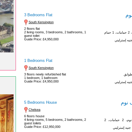
وم
3 Bedrooms Flat
South Kensington
2 floors flat
2 living rooms, 3 bedrooms, 2 bathrooms, 1
2 غرف معيشة، 3 غرف نوم، 2 حمامات، 1 حمام
guest toilet
Guide Price: £4,950,000
1 Bedrooms Flat
South Kensington
3 floors newly refurbished flat
1 bedroom, 1 bathroom
Guide Price: £4,950,000
نوم
5 Bedrooms House
Chelsea
6 floors house
4 living rooms, 5 bedrooms, 2 bathrooms, 2
4 غرف معيشة، 5 غرف نوم، 2 حمامات، 2
guest toilets
Guide Price: £12,950,000