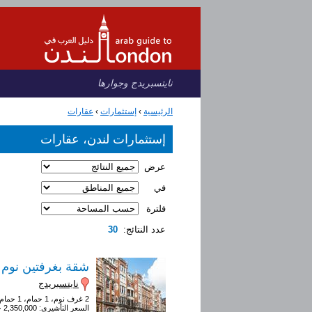
نايتسبريدج وجوارها
الرئيسية
›
إستثمارات
›
عقارات
إستثمارات لندن، عقارات
عرض
في
فلترة
عدد النتائج:
30
شقة بغرفتين نوم
نايتسبريدج
2 غرف نوم، 1 حمام، 1 حمام ضيوف
السعر التأشيري: 2,350,000 جنيه إسترليني