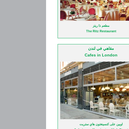
ابسليز
مطعم ذا ريتز
The Ritz Restaurant
Apsleys
مقاهي في لندن
Cafes in London
امبوريو ارماني كافيه
اوبين على كنسينغتون هاي ستريت